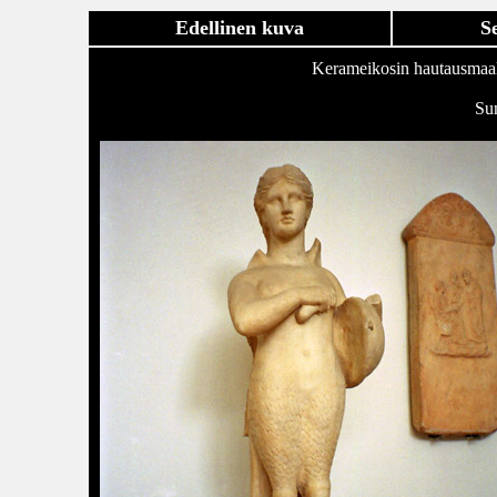
Edellinen kuva
S
Kerameikosin hautausmaal
Su