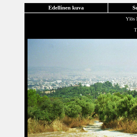
Edellinen kuva
S
Ylös 
T