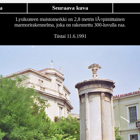
a
Seuraava kuva
Lysikrateen muistomerkki on 2,8 metrin lÃ¤pimittainen
marmorirakennelma, joka on rakennettu 300-luvulla eaa.
Tiistai 11.6.1991