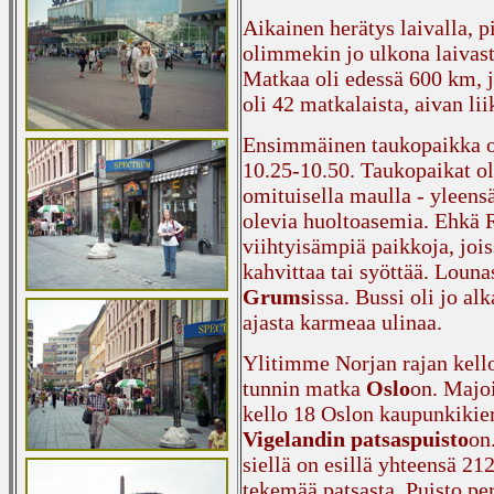
Aikainen herätys laivalla, p
olimmekin jo ulkona laivast
Matkaa oli edessä 600 km, ja
oli 42 matkalaista, aivan li
Ensimmäinen taukopaikka 
10.25-10.50. Taukopaikat oli
omituisella maulla - yleensä
olevia huoltoasemia. Ehkä Ru
viihtyisämpiä paikkoja, jois
kahvittaa tai syöttää. Loun
Grums
issa. Bussi oli jo al
ajasta karmeaa ulinaa.
Ylitimme Norjan rajan kello 
tunnin matka
Oslo
on. Majo
kello 18 Oslon kaupunkikie
Vigelandin patsaspuisto
on
siellä on esillä yhteensä 2
tekemää patsasta. Puisto pe