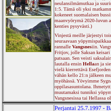
neulansilmämutkaa ja suur
1:5. Tämä oli yksi matkam
kokeneet suomalaisen bussin
maanvyörymä 2020-luvun aluss
kenties pysyvästi.)
Vinjestä meille järjestyi to
seuraavaan yöpymispaikka
rannalle
Vangsnes
iin. Vang
Fritjov, jolle Saksan keisar
patsaan. Sen veisti saksala
lautalla ensin
Hella
an ja si
vielä kierrettävä Esefjorden
vähän kello 21:n jälkeen m
myöhässä. Yövyimme Sygna-k
oppilasasuntolana. Ihmetyt
muutamaksi tunniksi yöpym
Vangsnesissa tai Hellassa o
Perjantai 25.7.1997 - 