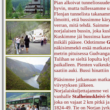
Pian alkoivat tunneliosuude
hyvin, mutta tullessamme ul
Flenjan tunnelista takanamm
ilmoitti, että bussimme kär
verran, mitä tehdä. Saimme 
norjalaisen bussin, joka ku
Kuskimme jäi bussinsa kanssa
mikäli pääsee. Odotimme
G
näkisimmekö enää matkatav
metrin pituisessa Gudvangan 
Tulihan se sieltä lopulta kyl
paikalleen. Pienten vaikeuk
saatiin auki. Bussi hinatti
Pääsimme jatkamaan matka
viivytyksen jälkeen.
Norjalaiskuljettajamme vei
vanhalle
Stalheimskleivi-S
joka on vajaat 2 km pitkä ja
1824-49. Tie on Norjan jyrk