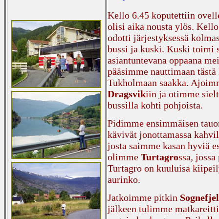
Kello 6.45 koputettiin ovell
olisi aika nousta ylös. Kell
odotti järjestyksessä kolma
bussi ja kuski. Kuski toimi
asiantuntevana oppaana meil
pääsimme nauttimaan tästä 
Tukholmaan saakka. Ajoim
Dragsvik
iin ja otimme siel
bussilla kohti pohjoista.
Pidimme ensimmäisen tauo
kävivät jonottamassa kahvil
josta saimme kasan hyviä esi
olimme
Turtagro
ssa, joss
Turtagro on kuuluisa kiipei
aurinko.
Jatkoimme pitkin
Sognefje
jälkeen tulimme matkareit