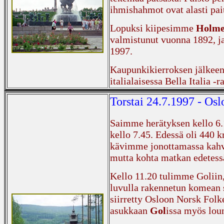
ihmishahmot ovat alasti pai
Lopuksi kiipesimme
Holme
valmistunut vuonna 1892, j
1997.
Kaupunkikierroksen jälkee
italialaisessa Bella Italia -r
Torstai 24.7.1997 - Osl
Saimme herätyksen kello 6.
kello 7.45. Edessä oli 440 k
kävimme jonottamassa kah
mutta kohta matkan edetes
Kello 11.20 tulimme Goliin,
luvulla rakennetun komean 
siirretty Osloon Norsk Fo
asukkaan
Gol
issa myös lou