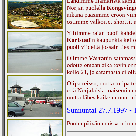
Lähdimme Hamarista aamull
Norjan puolella
Kongsving
aikana pääsimme eroon vii
ostimme valkoiset shortsit
Ylitimme rajan puoli kahdel
Karlstad
in kaupunkia kello
puoli viideltä jossain ties m
Olimme
Värtan
in satamas
odottelemaan aika tovin en
kello 21, ja satamasta ei oll
Olipa reissu, mutta tulipa 
että Norjalaisia maisemia m
mutta lähes kaiken muun mi
Sunnuntai 27.7.1997 - 
Puolenpäivän maissa olimm