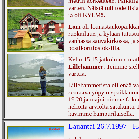
metrin korkeuteen. Paikall
varten. Näistä tuli todellisi
ja oli KYLMä.
Lom
oli lounastaukopaikkam
ruokailuun ja kylään tutus
vanhassa sauvakirkossa, ja s
postikorttiostoksilla.
Kello 15.15 jatkoimme matk
Lillehammer
. Teimme siel
varttia.
Lillehammerista oli enää v
seuraava yöpymispaikkamme
19.20 ja majoituimme 6. ker
neliöitä arviolta satakunta
kävimme hampurilaisella.
Lauantai 26.7.1997 -