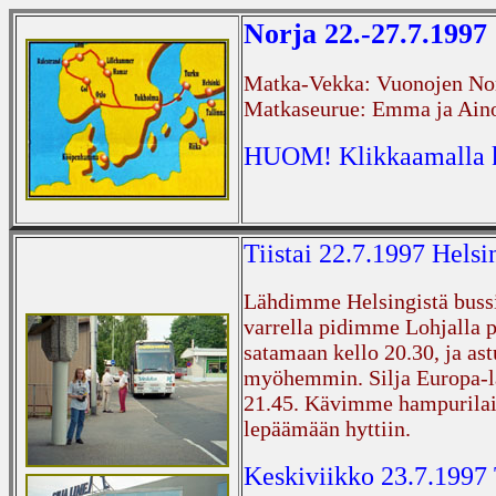
Norja 22.-27.7.1997
Matka-Vekka: Vuonojen No
Matkaseurue: Emma ja Ain
HUOM! Klikkaamalla ku
Tiistai 22.7.1997 Hels
Lähdimme Helsingistä bussi
varrella pidimme Lohjalla 
satamaan kello 20.30, ja as
myöhemmin. Silja Europa-la
21.45. Kävimme hampurilai
lepäämään hyttiin.
Keskiviikko 23.7.1997