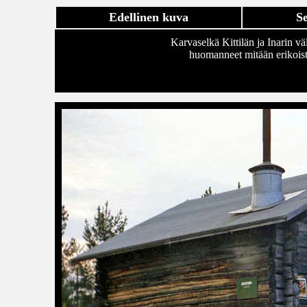
Edellinen kuva
S
Karvaselkä Kittilän ja Inarin 
huomanneet mitään erikoista