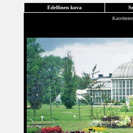
Edellinen kuva
S
Kasvitietee